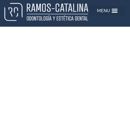
TRATAMIENTOS
Implantes dentales
En Clínica Dental Ramos Catalina, ofrecemos
tratamientos de
implantes dentales en Mirasierra,
Madrid
, la mejor solución para sustituir dientes
perdidos y recuperar la funcionalidad y estética de tu
sonrisa de forma permanente.